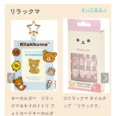
すべて見る >
リラックマ
Pre
Nex
viou
t
s
パ
キーホルダー リラッ
コリラックマ ネイルチ
ッ
クマ＆キイロイトリ フ
ップ 「リラックマ」
ォトカードキーホルダ