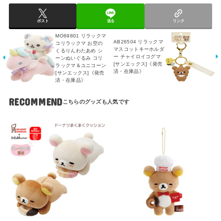
ポスト
送る
リンク
MO69801 リラックマ
AB26504 リラックマ
コリラックマ お空の
マスコットキーホルダ
くるりんわたあめ シ
ー チャイロイコグマ
ーンぬいぐるみ コリ
[サンエックス]《発売
ラックマ＆ユニコーン
済・在庫品》
[サンエックス]《発売
済・在庫品》
RECOMMEND