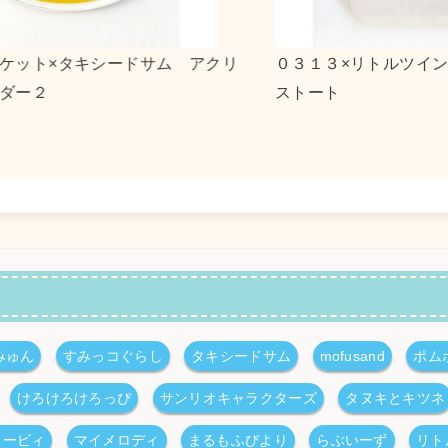
ルツインスターズ キャンバ
ｎｓｎ×ポチャッコ アク
２
みゅん
すみっコぐらし
タキシードサム
mofusand
ポム
けろけろけろっぴ
サンリオキャラクターズ
タヌキとキツネ
カービィ
マイメロディ
まるもふびより
らぶいーず
リト