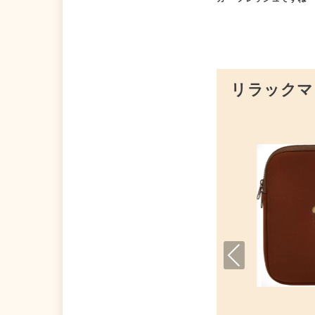
リラックマ
Pre
viou
s