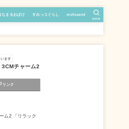
はなまるおばけ
すみっコぐらし
mofusand
SEARCH
ています
 3CMチャーム2
リンク
ーム2 「リラック