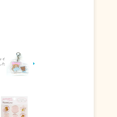
ャイ
した