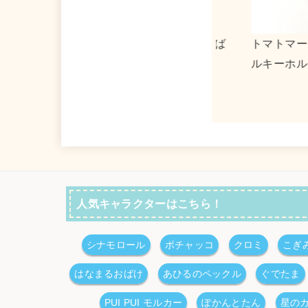
s
マトマーケット×タキシードサム アクリ
０３１３×リト
キーホルダー２
ストート
人気キャラクターはこちら！
シナモロール
ポチャッコ
クロミ
こぎ
はなまるおばけ
あひるのペックル
ぐでたま
PUI PUI モルカー
ぽかんとたん
星の