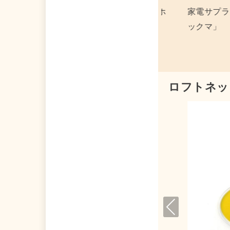
電サプライ 集合 パソコンケース 「リラ
キーホルダー 
クマ」
フォトカードキ
ロフトネッ
Pre
viou