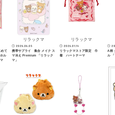
リラックマ
リラックマ
2026.06.05
2026.01.14
20
じめて
携帯サプライ 集合 メイク ス
リラックマストア限定 巾
A柄
ーホル
マ冷え Premium 「リラック
着 ハートテーマ
ル 
クマ
マ」