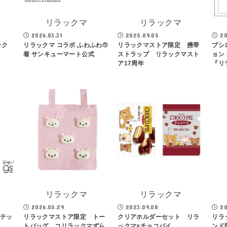
リラックマ
リラックマ
2026.03.31
2025.09.05
20
ック
リラックマ コラボ ふわふわ巾
リラックマストア限定 携帯
ブシ
着 サンキューマート公式
ストラップ リラックマスト
ョン 
ア17周年
『リ
リラックマ
リラックマ
2026.05.29
2023.09.08
20
ステッ
リラックマストア限定 トー
クリアホルダーセット リラ
リラ
トバッグ コリラックマずら
ックマ×チョコパイ
ンド