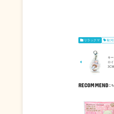
リラックマ
駿河
キー
ロイ
3C
RECOMMEND