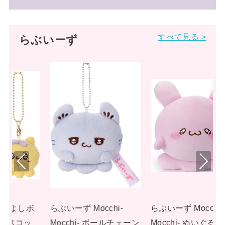
すべて見る >
らぶいーず
Pre
Nex
viou
t
s
らぶいーず Mocchi-
らぶいーず Mocchi-
ェーン
Mocchi- ぬいぐるみL ぴ
Mocchi- ぬいぐるみL す