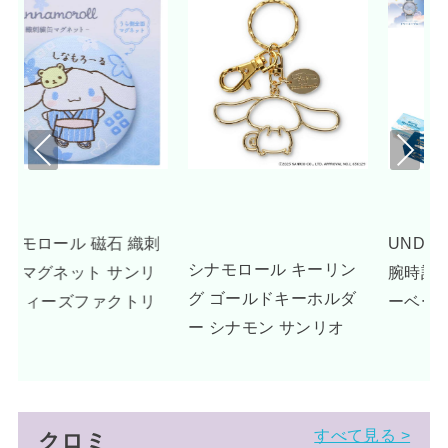
Pre
Nex
viou
t
s
刺
UNDONE シナモロール
シナモロール キーリン
リ
腕時計 グッズ ドリーミ
グ ゴールドキーホルダ
リ
ーベージュ
ー シナモン サンリオ
すべて見る >
クロミ