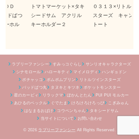
タキ
０３１３×リトルツイン
ｎｓｎ×ポチャッコ ア
ル
スターズ キャンバス
クリルキーホルダー２
トート
ラブリーファンシー
すみっコぐらし
サンリオキャラクターズ
シナモロール
ハローキティ
マイメロディ
ハンギョドン
ポチャッコ
ポムポムプリン
リトルツインスターズ
バッドばつ丸
タヌキとキツネ
ポケットモンスター
星のカービィ
リラックマ
ぽかんとたん
PUI PUI モルカー
あひるのペックル
ぐでたま
けろけろけろっぴ
こぎみゅん
はなまるおばけ
コウペンちゃん
タキシードサム
当サイトについて
お問い合わせ
© 2026
ラブリーファンシー
All Rights Reserved.