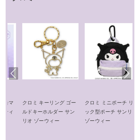
Pre
Nex
viou
t
s
ー
クロミ ミニポーチ リュ
クロミ キーリング ミニ
ン
ック型ポーチ サンリオ
チュアニットチャーム
ゾーウィー
ニット帽 サンリオ