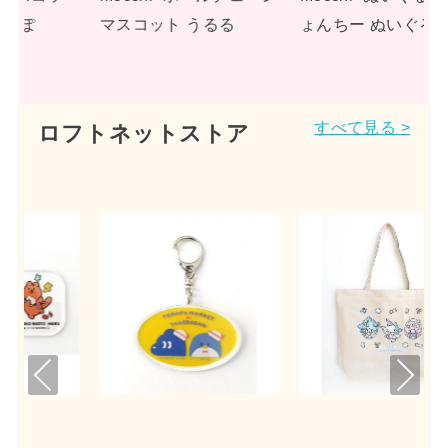
ょんちー ぬいぐるみ
もっぴ ぬいぐるみ
すべて見る >
ロフトネットストア
Pre
Nex
viou
t
s