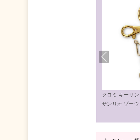
Pre
viou
s
ーリング ゴールドキーホルダー
クロミ ミニポーチ リ
ゾーウィー
リオ ゾーウィー