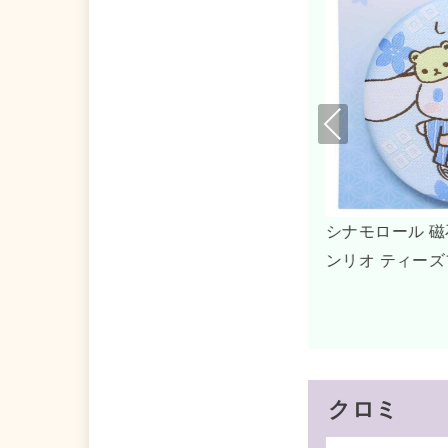
Pre
viou
s
刺繍缶マグネット サ
シナモロール キーリング ゴール
クトリー
ダー シナモン サンリオ
クロミ