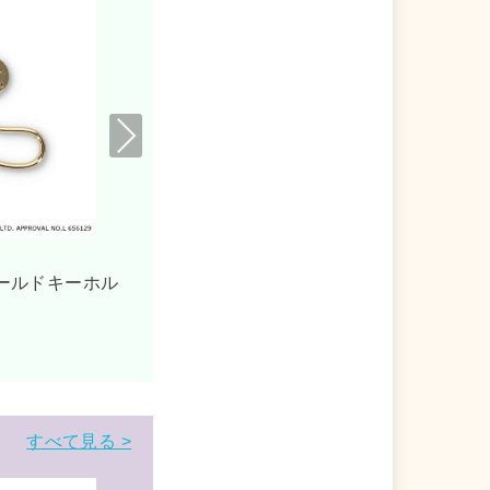
Nex
t
シナモロール キーリング アクリルキーホル
シナモロー
ダー サンリオ ゾーウィー
ー サンリ
すべて見る >