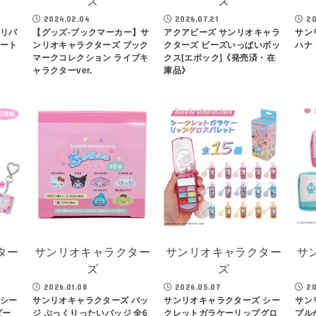
ズ
ズ
2024.02.04
2026.07.21
20
 リバ
【グッズ-ブックマーカー】サ
アクアビーズ サンリオキャラ
サン
トート
ンリオキャラクターズ ブック
クターズ ビーズいっぱいボッ
ハナ
マークコレクション ライブキ
クス[エポック]《発売済・在
ャラクターver.
庫品》
ター
サンリオキャラクター
サンリオキャラクター
サ
ズ
ズ
2026.01.08
2026.05.07
20
 シー
サンリオキャラクターズ バッ
サンリオキャラクターズ シー
サン
ダー
ジ ぷっくりったいバッジ 全6
クレットガラケーリップグロ
プル