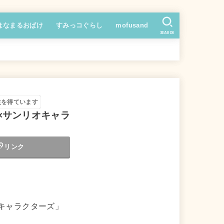
はなまるおばけ
すみっコぐらし
mofusand
SEARCH
益を得ています
×サンリオキャラ
リンク
オキャラクターズ」