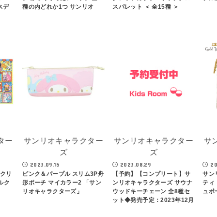
スデ
種の内どれか1つ サンリオ
スパレット ＜ 全15種 ＞
ター
サンリオキャラクター
サンリオキャラクター
サ
ズ
ズ
2023.09.15
2023.08.29
20
 クリ
ピンク＆パープル スリム3P舟
【予約】【コンプリート】サ
サン
ルク
形ポーチ マイカラー2 「サン
ンリオキャラクターズ サウナ
ティ
リオキャラクターズ」
ウッドキーチェーン 全8種セ
ュポ
ット◆発売予定：2023年12月