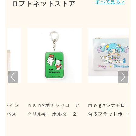
すべて見る >
ロフトネットストア
Pre
Nex
viou
t
s
 ア
ｍｏｇ×シナモロール
じゅん×ポムポムプリ
２
合皮フラットポーチ
ン 合皮フラットポー
チ