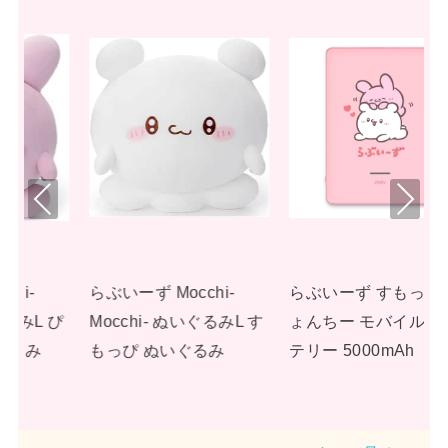
Pre
Nex
viou
t
s
らぶいーず すもっぴ ぴ
らぶいーず ポータブル
L す
ょんちー モバイルバッ
ハンディファン
テリー 5000mAh