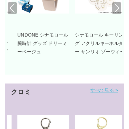
Pre
Nex
viou
t
s
ール
シナモロール キーリン
シナモロール おもちゃ
ミ
グ アクリルキーホルダ
ミニボイスレコーダー
ー サンリオ ゾーウィー
サンリオ 玩具
P
すべて見る >
クロミ