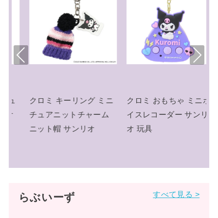
Pre
Nex
viou
t
s
ニ
クロミ おもちゃ ミニボ
クロミ ペンポーチ スク
ム
イスレコーダー サンリ
ールバッグ風ペンケー
オ 玩具
ス クロミ サンリオ
すべて見る >
らぶいーず