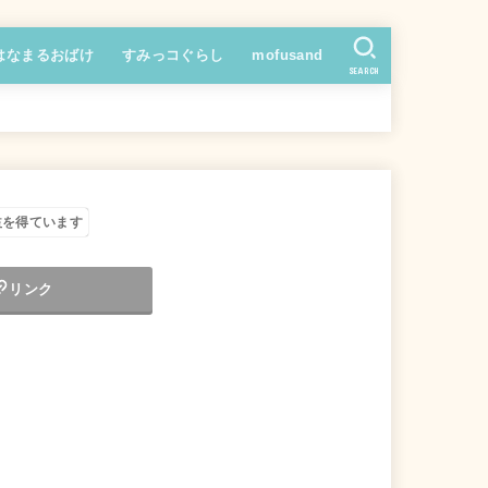
はなまるおばけ
すみっコぐらし
mofusand
SEARCH
益を得ています
リンク