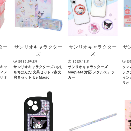
ター
サンリオキャラクター
サンリオキャラクター
サ
ズ
ズ
2025.09.29
2025.12.11
20
 キッ
サンリオキャラクターズxもち
サンリオキャラクターズ
タマ
ティメ
もちぱんだ 文具セット 7点文
MagSafe 対応 メタルステッ
ラク
ンリオ
房具セット Ice Magic
カー
ィン
リオ