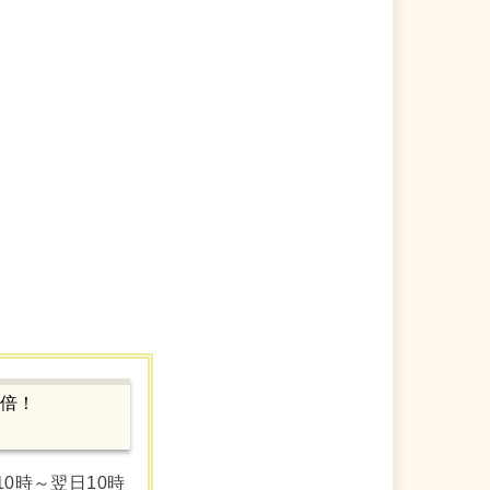
）
0倍！
0時～翌日10時