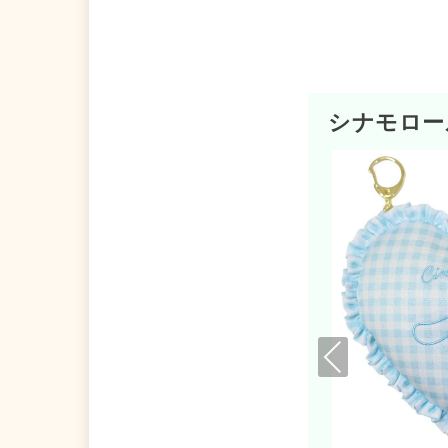
シナモロー
Pre
viou
s