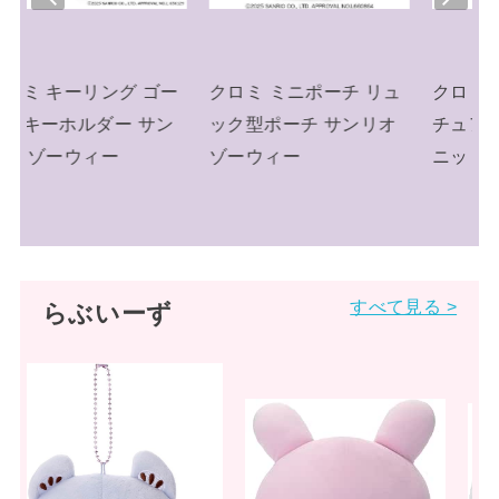
viou
t
s
ー
クロミ ミニポーチ リュ
クロミ キーリング ミニ
ン
ック型ポーチ サンリオ
チュアニットチャーム
ゾーウィー
ニット帽 サンリオ
すべて見る >
らぶいーず