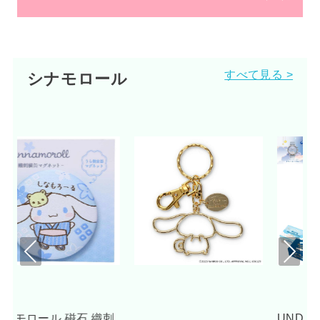
すべて見る >
シナモロール
Pre
Nex
viou
t
s
刺
UNDONE シナモロール