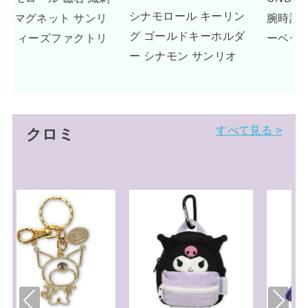
シナモロール キーリン
リ
腕時計 グッズ ドリーミ
グ ゴールドキーホルダ
リ
ーベージュ
ー シナモン サンリオ
すべて見る >
クロミ
Pre
Nex