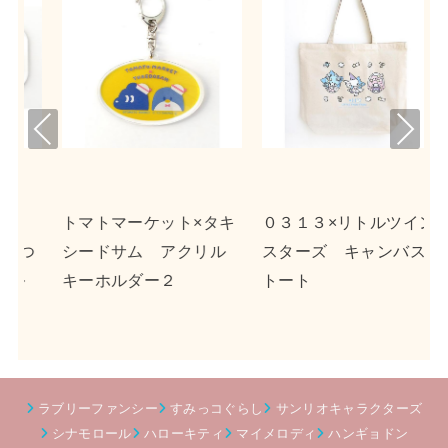
Pre
Nex
viou
t
s
タキ
０３１３×リトルツイン
ｎｓｎ×ポチャッコ ア
ル
スターズ キャンバス
クリルキーホルダー２
トート
ラブリーファンシー
すみっコぐらし
サンリオキャラクターズ
シナモロール
ハローキティ
マイメロディ
ハンギョドン