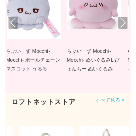
Pre
Nex
viou
t
s
らぶいーず Mocchi-
らぶいーず Mocchi-
ーン
Mocchi- ぬいぐるみL ぴ
Mocchi- ぬいぐるみL す
ょんちー ぬいぐるみ
もっぴ ぬいぐるみ
すべて見る >
ロフトネットストア