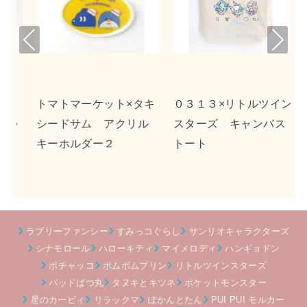
Pre
Nex
viou
t
s
キ
０３１３×リトルツイン
ｎｓｎ×ポチャッコ ア
ル
スターズ キャンバス
クリルキーホルダー２
トート
ラブリーファンシー
すみっコぐらし
サンリオキャラクターズ
シナモロール
ハローキティ
マイメロディ
ハンギョドン
ポチャッコ
ポムポムプリン
リトルツインスターズ
バッドばつ丸
タヌキとキツネ
ポケットモンスター
星のカービィ
リラックマ
ぽかんとたん
PUI PUI モルカー