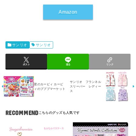
Amazon
サンリオ
サンリオ
ポスト
送る
リンク
サンリオ フランネル
星のカービィ カービ
スリーパー レディー
ィのプププマーケット
ス
RECOMMEND