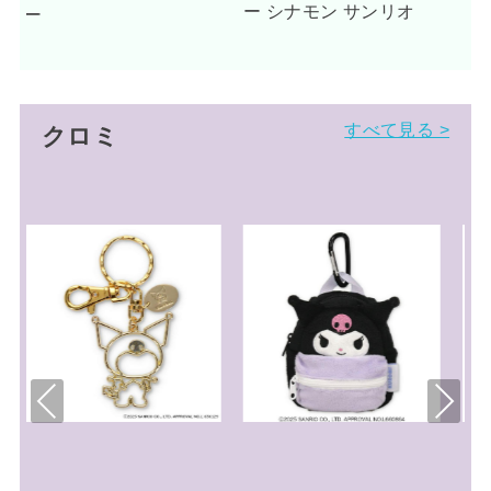
ー シナモン サンリオ
すべて見る >
クロミ
Pre
Nex
viou
t
s