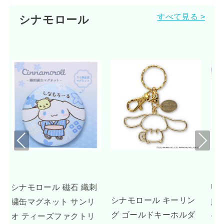
すべて見る >
シナモロール
Pre
Nex
viou
t
s
刺
UNDONE シナモロール
シナモロール キーリン
リ
腕時計 グッズ ドリーミ
グ ゴールドキーホルダ
リ
ーベージュ