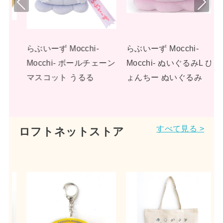
Pre
Nex
viou
t
s
らぶいーず Mocchi-
らぶいーず Mocchi-
ーン
Mocchi- ぬいぐるみL ぴ
Mocchi- ぬいぐるみL す
ょんちー ぬいぐるみ
もっぴ ぬいぐるみ
すべて見る >
ロフトネットストア