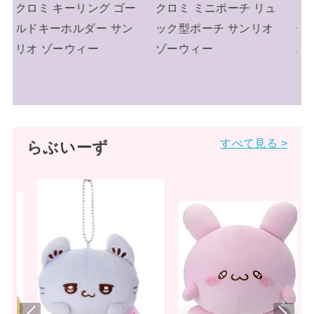
ー
クロミ ミニポーチ リュ
クロミ キーリング ミニ
ン
ック型ポーチ サンリオ
チュアニットチャーム
ゾーウィー
ニット帽 サンリオ
すべて見る >
らぶいーず