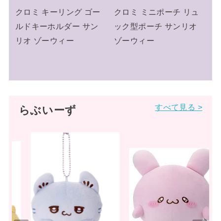
ー
クロミ ミニポーチ リュ
クロミ キーリング ミニ
ン
ック型ポーチ サンリオ
チュアニットチャーム
ゾーウィー
ニット帽 サンリオ
すべて見る >
らぶいーず