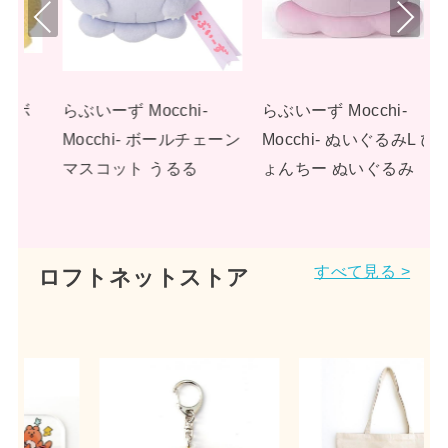
Pre
Nex
viou
t
s
らぶいーず Mocchi-
らぶいーず Mocchi-
ェーン
Mocchi- ぬいぐるみL ぴ
Mocchi- ぬいぐるみL す
ょんちー ぬいぐるみ
もっぴ ぬいぐるみ
すべて見る >
ロフトネットストア