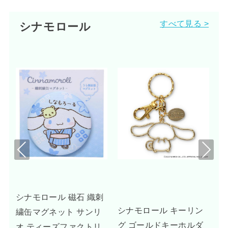
すべて見る >
シナモロール
Pre
Nex
viou
t
s
刺
UNDONE シナモロール
シナモロール キーリン
リ
腕時計 グッズ ドリーミ
グ ゴールドキーホルダ
リ
ーベージュ