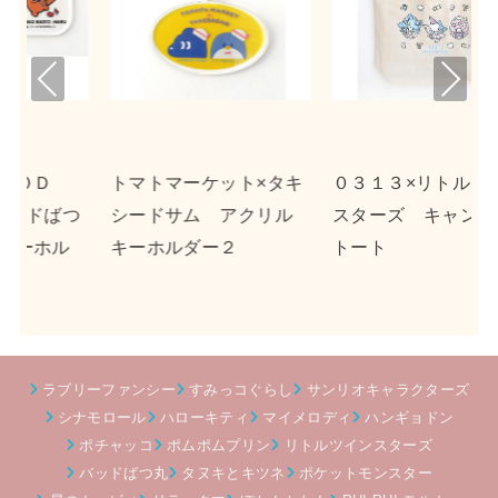
Pre
Nex
viou
t
s
タキ
０３１３×リトルツイン
ｎｓｎ×ポチャッコ ア
リル
スターズ キャンバス
クリルキーホルダー２
トート
ラブリーファンシー
すみっコぐらし
サンリオキャラクターズ
シナモロール
ハローキティ
マイメロディ
ハンギョドン
ポチャッコ
ポムポムプリン
リトルツインスターズ
バッドばつ丸
タヌキとキツネ
ポケットモンスター