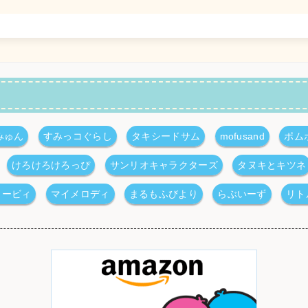
みゅん
すみっコぐらし
タキシードサム
mofusand
ポム
けろけろけろっぴ
サンリオキャラクターズ
タヌキとキツネ
カービィ
マイメロディ
まるもふびより
らぶいーず
リト