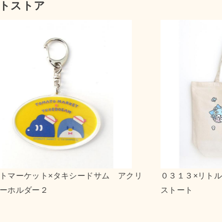
トストア
ルツインスターズ キャンバ
ｎｓｎ×ポチャッコ アク
２