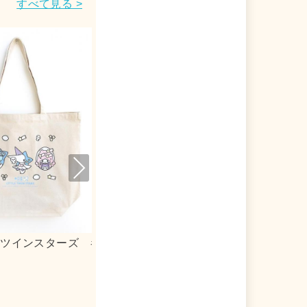
すべて見る >
Nex
t
リルキーホルダー
ｍｏｇ×シナモロール 合皮フラットポ