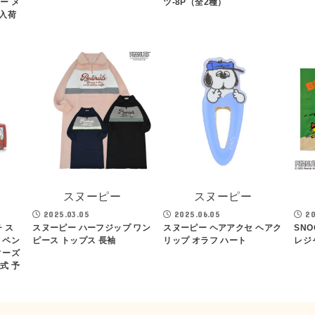
ー メ
ツ-8P（全2種）
旬入荷
スヌーピー
スヌーピー
2025.03.05
2025.06.05
20
 ス
スヌーピー ハーフジップ ワン
スヌーピー ヘアアクセ ヘアク
SNO
 ペン
ピース トップス 長袖
リップ オラフ ハート
レジ
ィーズ
式 予