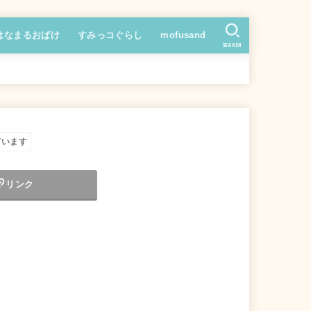
はなまるおばけ
すみっコぐらし
mofusand
SEARCH
ています
リンク