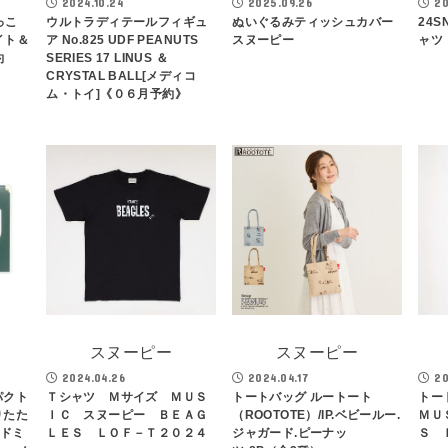
2024.10.24
2025.09.26
20
っこ
ウルトラディテールフィギュ
ぬいぐるみティッシュカバー
24S
イト＆
ア No.825 UDF PEANUTS
スヌーピー
ャツ
約
SERIES 17 LINUS ＆
CRYSTAL BALL[メディコ
ム・トイ]《０６月予約》
スヌーピー
スヌーピー
2024.04.26
2024.04.17
20
パクト
Ｔシャツ Ｍサイズ ＭＵＳ
トートバッグ ルートート
トー
りたた
ＩＣ スヌーピー ＢＥＡＧ
（ROOTOTE）/IP.ベビールー.
ＭＵ
ンドミ
ＬＥＳ ＬＯＦ－Ｔ２０２４
ジャガード.ピーナッ
Ｓ 