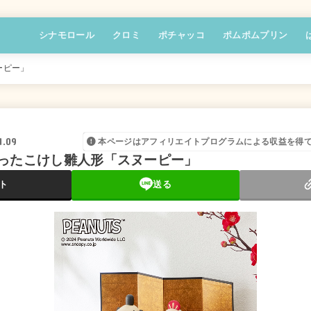
シナモロール
クロミ
ポチャッコ
ポムポムプリン
ーピー」
1.09
本ページはアフィリエイトプログラムによる収益を得
ったこけし雛人形「スヌーピー」
ト
送る