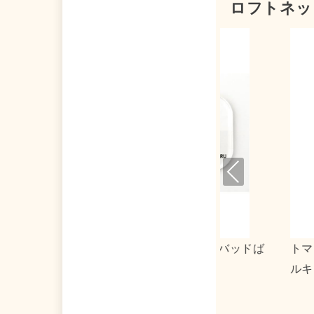
ロフトネッ
Pre
viou
s
マトマーケット×タキシードサム アクリ
０３１３×リト
キーホルダー２
ストート