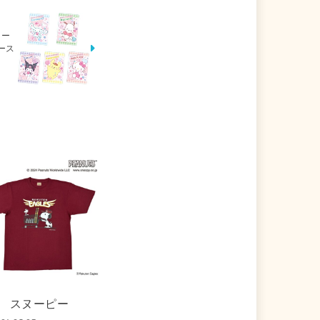
ター
ハース
スヌーピー