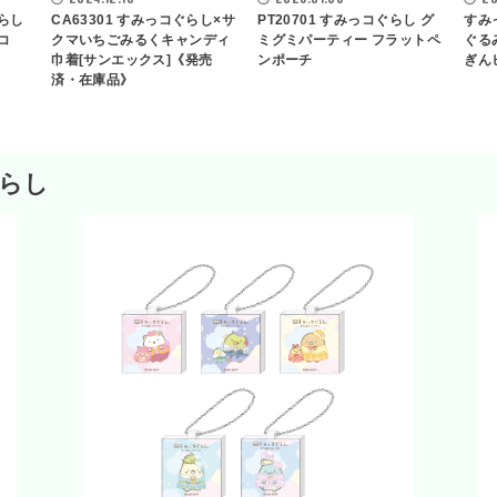
らし
CA63301 すみっコぐらし×サ
PT20701 すみっコぐらし グ
すみ
コ
クマいちごみるくキャンディ
ミグミパーティー フラットペ
ぐる
巾着[サンエックス]《発売
ンポーチ
ぎんヒ
済・在庫品》
らし