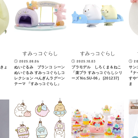
し
すみっコぐらし
すみっコぐらし
2025.08.06
2025.10.03
20
こきょ
ぬいぐるみ ブランコ シーン
プラモデル しろくま＆ねこ
サン
ぬいぐるみ すみっコぐらしコ
「楽プラ すみっコぐらしシリ
『ナ
レクション ぺんぎんラグーン
ーズ No.SU-06」 [201237]
すや
テーマ 「すみっコぐらし」
ま