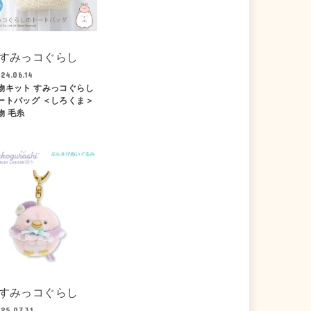
すみっコぐらし
24.06.14
物キット すみっコぐらし
ートバッグ ＜しろくま＞
物 毛糸
すみっコぐらし
25.07.31