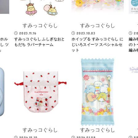
し
すみっコぐらし
すみっコぐらし
2023.11.16
2023.10.03
20
ーホル
すみっコぐらし ふしぎなおと
ホイップる すみっコぐらし に
編み
し ツ
もだち ラバーチャーム
じいろスイーツ スペシャルセ
のト
」
ット
編み
し
すみっコぐらし
すみっコぐらし
2024.12.10
2026.01.08
20