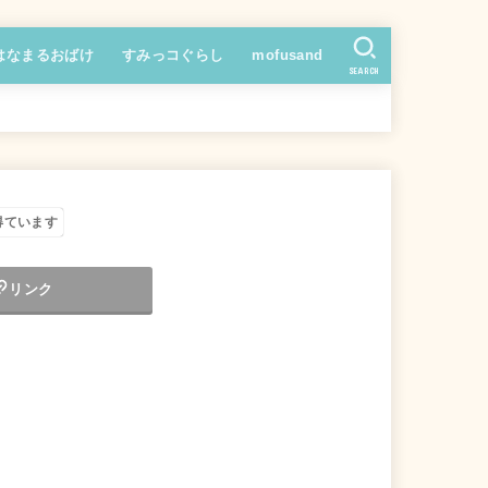
はなまるおばけ
すみっコぐらし
mofusand
SEARCH
得ています
リンク