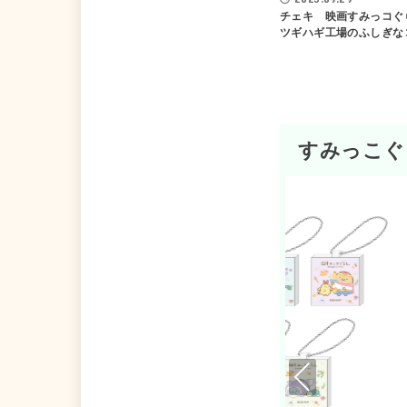
チェキ 映画すみっコぐ
ツギハギ工場のふしぎな
すみっこぐ
Pre
viou