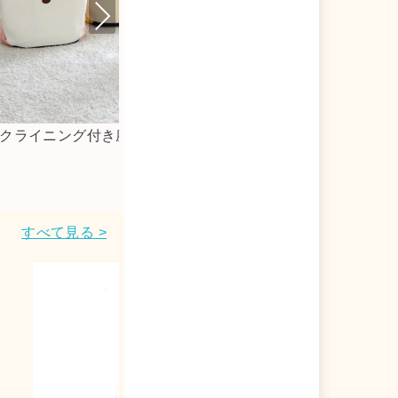
Nex
t
ロファイバータオル
くっつけて使える抗
ーチ
すべて見る >