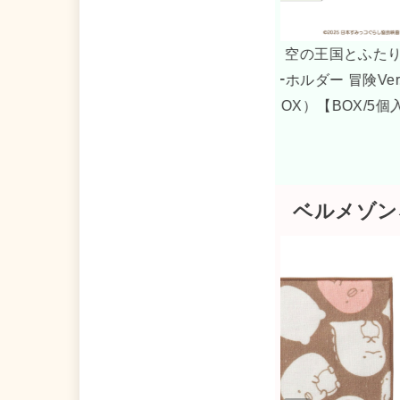
s
 すみっコぐらし 空の王国とふたりのコ
映画 すみっコぐ
ニキャンバスキーホルダー 王国Ver. / 全
_ゆらゆらベビー
（コンプリートBOX）【BOX/5個入
】
ベルメゾン