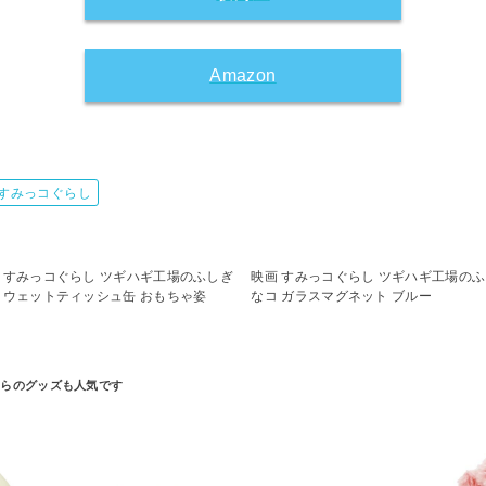
Amazon
すみっコぐらし
 すみっコぐらし ツギハギ工場のふしぎ
映画 すみっコぐらし ツギハギ工場の
 ウェットティッシュ缶 おもちゃ姿
なコ ガラスマグネット ブルー