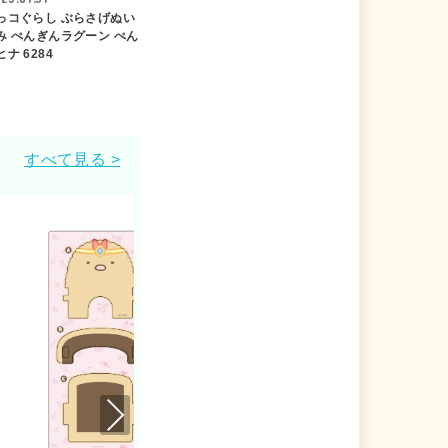
っコぐらし ぶらさげぬい
み ぺんぎんラグーン ぺん
ナ 6284
すべて見る >
Nex
t