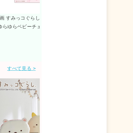
王国とふたりのコ
映画 すみっコぐらし 空の王国とふたり
えびふらいのしっ
_IDフォトホルダー / えびふらいのしっぽ
すべて見る >