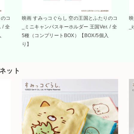
らし 空の王国とふたりのコ
映画 すみっコぐらし 空の
チェア / とんかつ
_ゆらゆらベビーチェア / 
ぽ
ネット