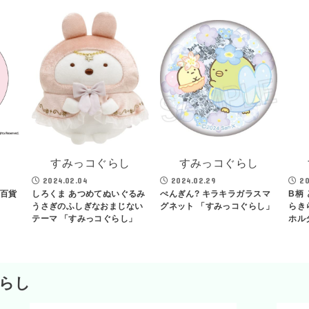
し
すみっコぐらし
すみっコぐらし
2024.02.04
2024.02.29
20
る百貨
しろくま あつめてぬいぐるみ
ぺんぎん? キラキラガラスマ
B柄
うさぎのふしぎなおまじない
グネット 「すみっコぐらし」
らき
テーマ 「すみっコぐらし」
ホル
らし