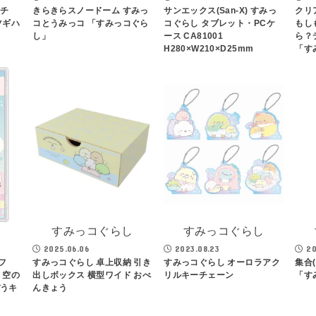
ーチ
きらきらスノードーム すみっ
サンエックス(San-X) すみっ
クリ
ツギハ
コとうみっコ 「すみっコぐら
コぐらし タブレット・PCケ
もし
し」
ース CA81001
ら？
H280×W210×D25mm
「す
し
すみっコぐらし
すみっコぐらし
2025.06.06
2023.08.23
20
フ
すみっコぐらし 卓上収納 引き
すみっコぐらし オーロラアク
集合(
 空の
出しボックス 横型ワイド おべ
リルキーチェーン
「す
ぼうキ
んきょう