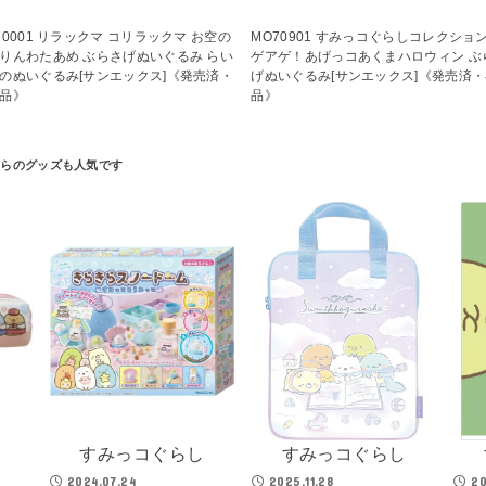
70001 リラックマ コリラックマ お空の
MO70901 すみっコぐらしコレクション
りんわたあめ ぶらさげぬいぐるみ らい
ゲアゲ！あげっコあくまハロウィン ぶ
のぬいぐるみ[サンエックス]《発売済・
げぬいぐるみ[サンエックス]《発売済
品》
品》
し
すみっコぐらし
すみっコぐらし
2024.07.24
2025.11.28
20