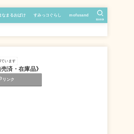
はなまるおばけ
すみっコぐらし
mofusand
SEARCH
得ています
《発売済・在庫品》
リンク