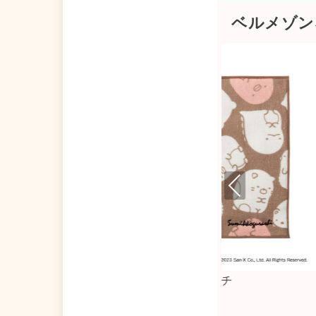
ベルメゾン
Pre
viou
s
ロファイバークロス
リクライニング付き座椅子