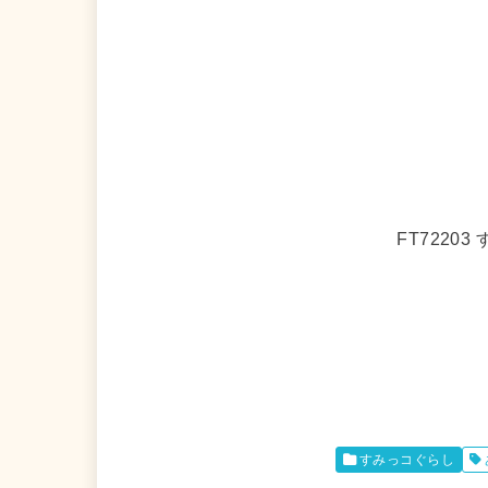
FT722
すみっコぐらし