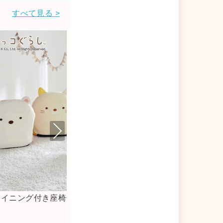
すべて見る >
Nex
t
くっつけて使える抗菌防臭加工メッシュポ
ぬい
ーチ