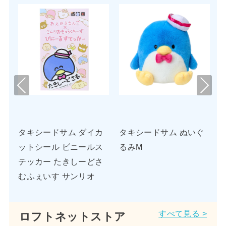
Pre
Nex
viou
t
s
ル
タキシードサム ダイカ
タキシードサム ぬいぐ
ク
ットシール ビニールス
るみM
テッカー たきしーどさ
むふぇいす サンリオ
すべて見る >
ロフトネットストア