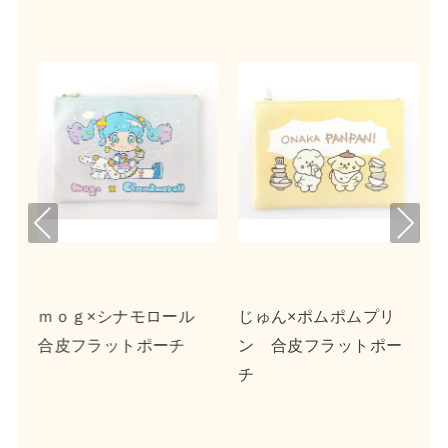
Pre
Nex
viou
t
s
ア
ｍｏｇ×シナモロール
じゅん×ポムポムプリ
合皮フラットポーチ
ン 合皮フラットポー
チ