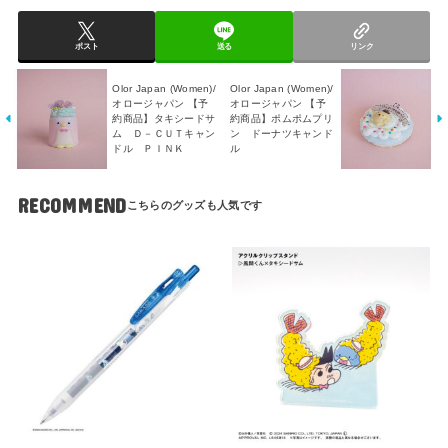
ポスト
送る
リンク
Olor Japan (Women)/
Olor Japan (Women)/
オロージャパン 【予
オロージャパン 【予
約商品】タキシードサ
約商品】ポムポムプリ
ム Ｄ－ＣＵＴキャン
ン ドーナツキャンド
ドル ＰＩＮＫ
ル
RECOMMEND