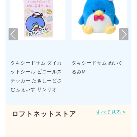
Pre
Nex
viou
t
s
タキシードサム ダイカ
タキシードサム ぬいぐ
はぴ
ットシール ビニールス
るみM
アク
テッカー たきしーどさ
キシ
むふぇいす サンリオ
ート
すべて見る >
ロフトネットストア