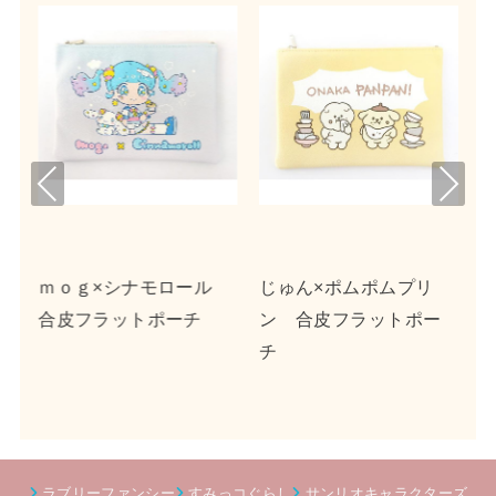
Pre
Nex
viou
t
s
ｍｏｇ×シナモロール
じゅん×ポムポムプリ
は
合皮フラットポーチ
ン 合皮フラットポー
ィ
チ
ダ
ラブリーファンシー
すみっコぐらし
サンリオキャラクターズ