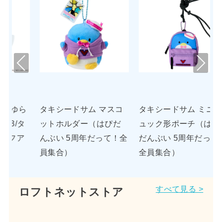
Pre
Nex
viou
t
s
 マスコ
タキシードサム ミニリ
サラサクリップ ボー
（はぴだ
ュック形ポーチ（はぴ
ペン 0.5mm ゲルイ
だって！全
だんぶい 5周年だって！
サンリオキャラクタ
全員集合）
ズ タキシードサム
すべて見る >
ロフトネットストア