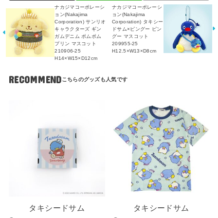
ナカジマコーポレーシ
ナカジマコーポレーシ
ョン(Nakajima
ョン(Nakajima
Corporation) サンリオ
Corporation) タキシー
キャラクターズ ギン
ドサム×ピングー ピン
ガムデニム ポムポム
グー マスコット
プリン マスコット
209955-25
210906-25
H12.5×W13×D8cm
H14×W15×D12cm
RECOMMEND
タキシードサム
タキシードサム