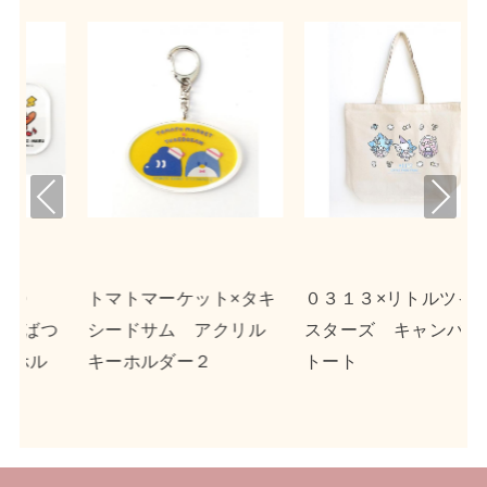
Pre
Nex
viou
t
s
ット×タキ
０３１３×リトルツイン
ｎｓｎ×ポチャッコ
アクリル
スターズ キャンバス
クリルキーホルダー
２
トート