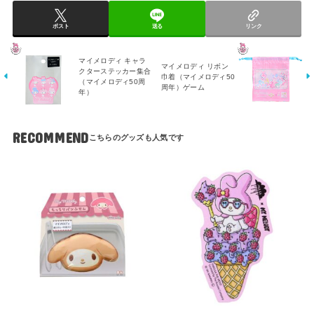
ポスト
送る
リンク
マイメロディ キャラ
マイメロディ リボン
クターステッカー集合
巾着（マイメロディ50
（マイメロディ50周
周年）ゲーム
年）
RECOMMEND