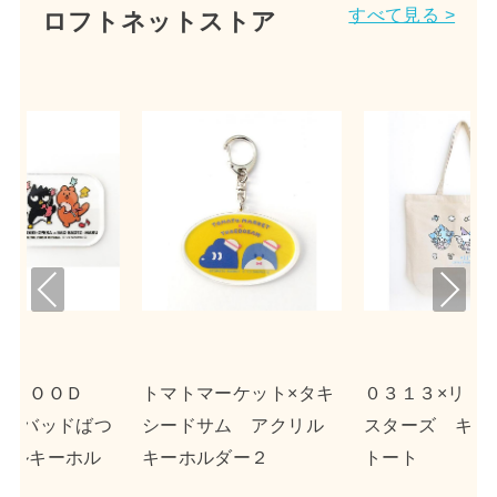
すべて見る >
ロフトネットストア
Pre
Nex
viou
t
s
ト×タキ
０３１３×リトルツイン
ｎｓｎ×ポチャッコ 
クリル
スターズ キャンバス
クリルキーホルダー２
トート