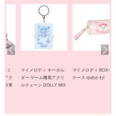
Pre
Nex
viou
t
s
ーホル
マイメロディ BOXペン
マイメロディ ぬいぐる
アクリ
ケース ゆめかわ!
み プラッシュドールS
 MIX
パステルドリームラン
ド サンリオ