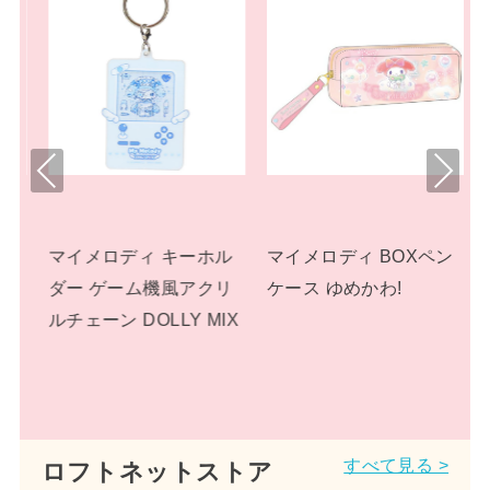
Pre
Nex
viou
t
s
ホル
マイメロディ BOXペン
マイメロディ ぬいぐる
クリ
ケース ゆめかわ!
み プラッシュドールS
MIX
パステルドリームラン
ド サンリオ
すべて見る >
ロフトネットストア