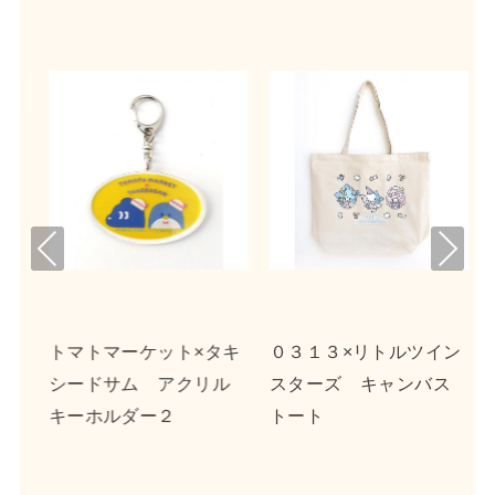
Pre
Nex
viou
t
s
タキ
０３１３×リトルツイン
ｎｓｎ×ポチャッコ ア
リル
スターズ キャンバス
クリルキーホルダー２
トート