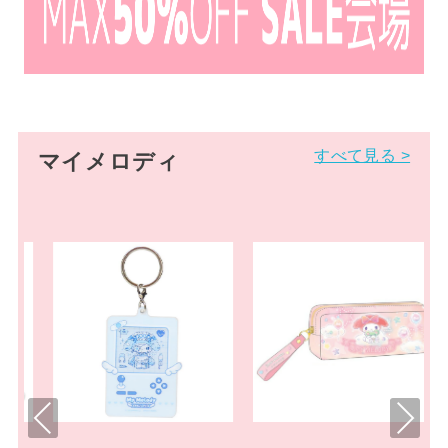
すべて見る >
マイメロディ
Pre
Nex
viou
t