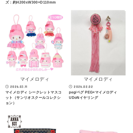
ズ：約H200xW300×D110mm
マイメロディ
マイメロディ
2026.03.11
2026.02.02
マイメロディ シークレットマスコ
peg/ペグ PEG×マイメロディ
ット（サンリオスクールコレクシ
UDoNイヤリング
ョン）