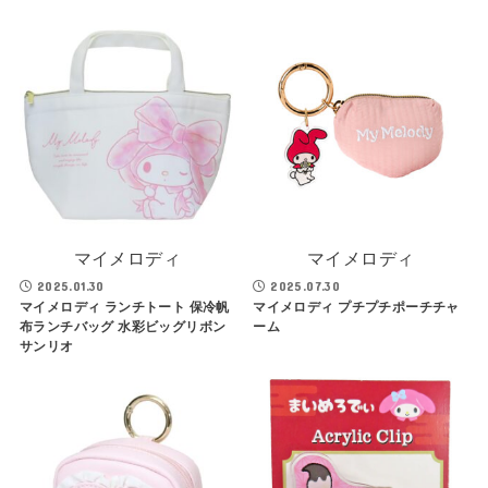
マイメロディ
マイメロディ
2025.01.30
2025.07.30
マイメロディ ランチトート 保冷帆
マイメロディ プチプチポーチチャ
布ランチバッグ 水彩ビッグリボン
ーム
サンリオ