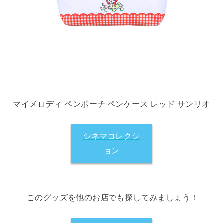
マイメロディ ペンポーチ ペンケース レッド サンリオ
シネマコレクシ
ョン
このグッズを他のお店でも探してみましょう！